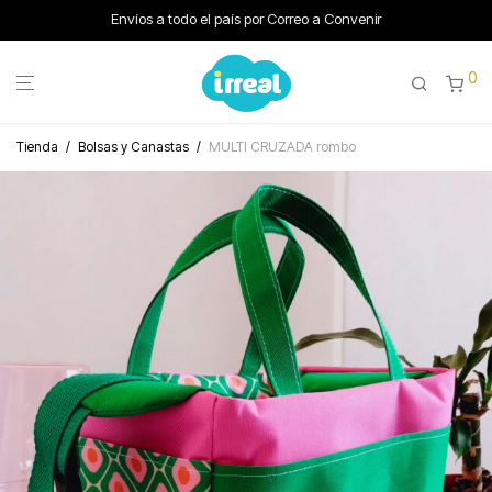
Envíos a todo el país por Correo a Convenir
0
Tienda
/
Bolsas y Canastas
/
MULTI CRUZADA rombo