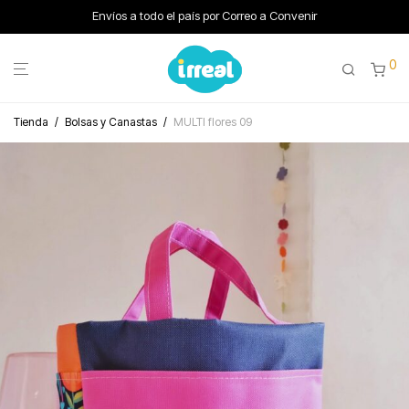
Envíos a todo el país por Correo a Convenir
0
Tienda
/
Bolsas y Canastas
/
MULTI flores 09