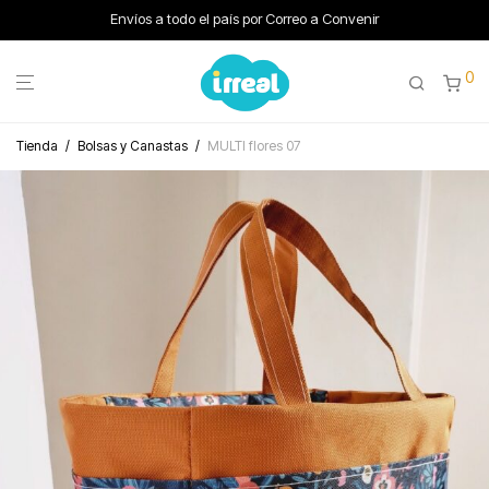
Envíos a todo el país por Correo a Convenir
0
Tienda
/
Bolsas y Canastas
/
MULTI flores 07