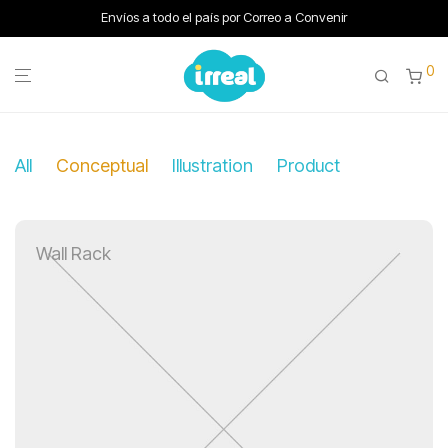
Envíos a todo el país por Correo a Convenir
0
All
Conceptual
Illustration
Product
Wall Rack