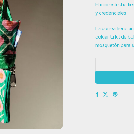
El mini estuche ti
y credenciales
La correa tiene u
colgar tu kit de b
mosquetón para s