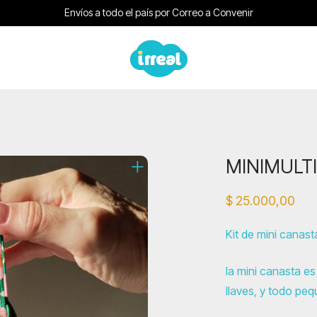
Envíos a todo el país por Correo a Convenir
MINIMULTI 
$
25.000,00
Kit de mini canast
la mini canasta es 
llaves, y todo pe