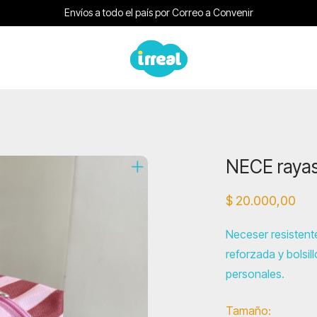
Envíos a todo el país por Correo a Convenir
NECE raya
$
20.000,00
Neceser resistente
reforzada y bolsil
personales.
Tamaño: