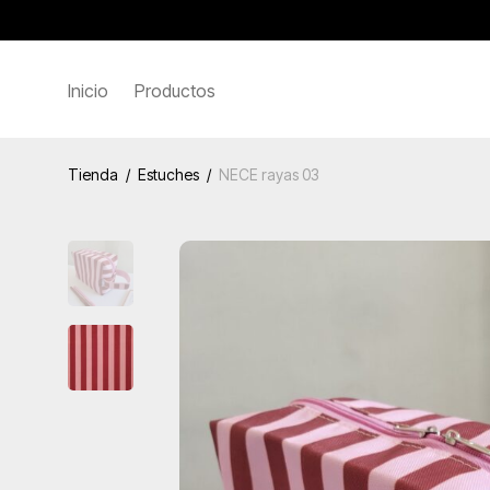
Inicio
Productos
Tienda
/
Estuches
/
NECE rayas 03