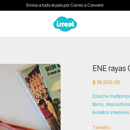
Envíos a todo el país por Correo a Convenir
ENE rayas 
$
18.900,00
Estuche multipropó
libros, dispositivo
bolsillos interior
Tamaño: