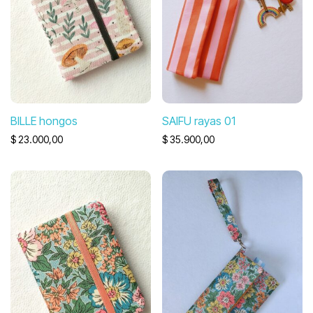
BILLE hongos
SAIFU rayas 01
$
23.000,00
$
35.900,00