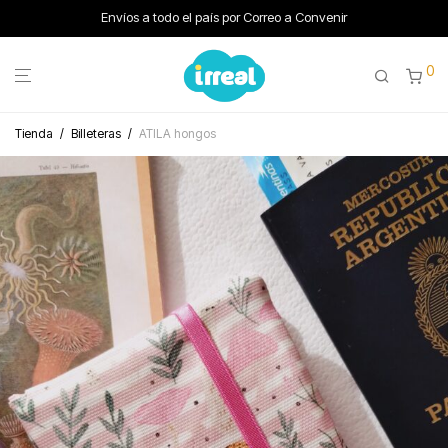
Envíos a todo el país por Correo a Convenir
0
Tienda
/
Billeteras
/
ATILA hongos